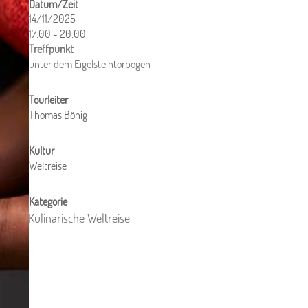
14/11/2025
17:00 - 20:00
ICS herunterladen
Google Kalender
iCalendar
Office 365
Outlook Live
unter dem Eigelsteintorbogen
Thomas Bönig
Weltreise
Kulinarische Weltreise