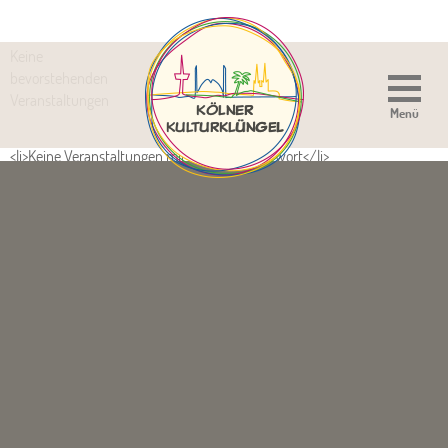
Keine
bevorstehenden
Veranstaltungen
Menü
<li>Keine Veranstaltungen mit diesem Schlagwort</li>