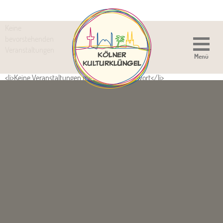
Keine
bevorstehenden
Veranstaltungen
Menü
<li>Keine Veranstaltungen mit diesem Schlagwort</li>