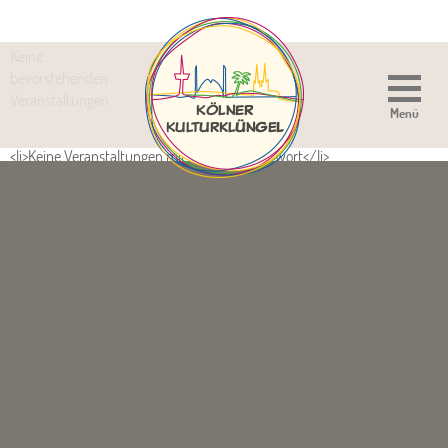
Keine
bevorstehenden
Veranstaltungen
Menü
<li>Keine Veranstaltungen mit diesem Schlagwort</li>