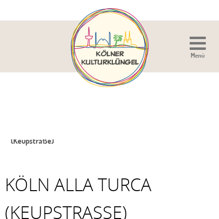
Menü
Sie sind hier:
Home
»
Veranstaltung
»
Köln alla Turca
(Keupstraße)
KÖLN ALLA TURCA
(KEUPSTRASSE)