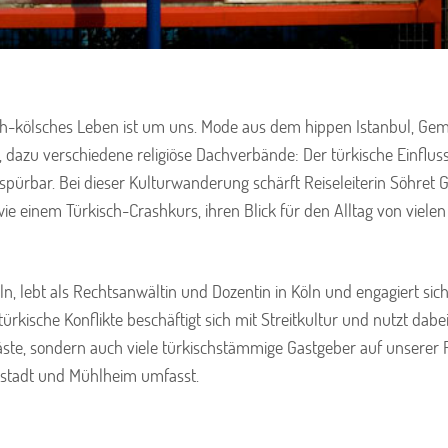
kisch-kölsches Leben ist um uns. Mode aus dem hippen Istanbul, 
 dazu verschiedene religiöse Dachverbände: Der türkische Einfluss
 spürbar. Bei dieser Kulturwanderung schärft Reiseleiterin Söhret 
wie einem Türkisch-Crashkurs, ihren Blick für den Alltag von viele
, lebt als Rechtsanwältin und Dozentin in Köln und engagiert sich 
ürkische Konflikte beschäftigt sich mit Streitkultur und nutzt dabei
Gäste, sondern auch viele türkischstämmige Gastgeber auf unserer R
dstadt und Mühlheim umfasst.