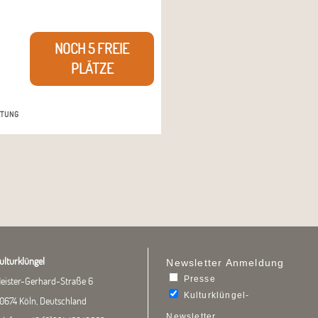
NOCH 5 FREIE
PLÄTZE
ulturklüngel
Newsletter Anmeldung
Presse
eister-Gerhard-Straße 6
Kulturklüngel-
0674 Köln, Deutschland
Newsletter