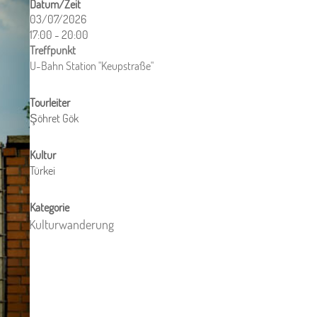
03/07/2026
17:00 - 20:00
ICS herunterladen
Google Kalender
iCalendar
Office 365
Outlook Live
U-Bahn Station "Keupstraße"
Şöhret Gök
Türkei
Kulturwanderung