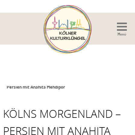
Menü
Sie sind hier:
Home
»
Veranstaltung
»
Kölns Morgenland –
Persien mit Anahita Mehdipor
KÖLNS MORGENLAND –
PERSIEN MIT ANAHITA