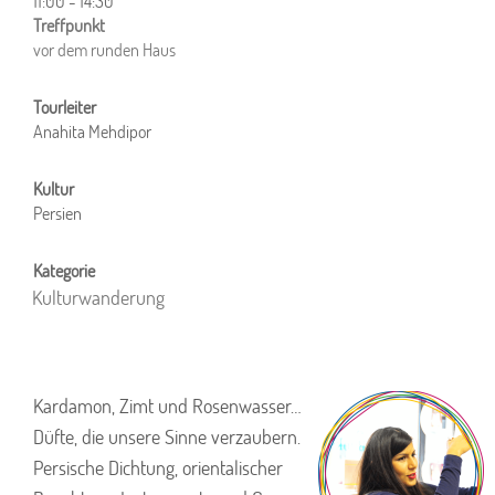
11:00 - 14:30
ICS herunterladen
Google Kalender
iCalendar
Office 365
Outlook Live
vor dem runden Haus
Anahita Mehdipor
Persien
Kulturwanderung
Kardamon, Zimt und Rosenwasser…
Düfte, die unsere Sinne verzaubern.
Persische Dichtung, orientalischer