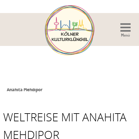
Menü
Sie sind hier:
Home
»
Veranstaltung
»
Weltreise mit
Anahita Mehdipor
WELTREISE MIT ANAHITA
MEHDIPOR