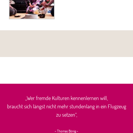
„Wer fremde Kulturen kennenlernen will,
braucht sich längst nicht mehr stundenlang in ein Flugzeug
zu setzen“,
– Thomas Bönig –