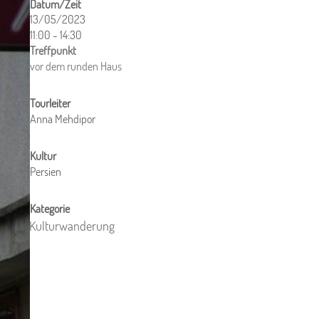
13/05/2023
11:00 - 14:30
ICS herunterladen
Google Kalender
iCalendar
Office 365
Outlook Live
vor dem runden Haus
Anna Mehdipor
Persien
Kulturwanderung