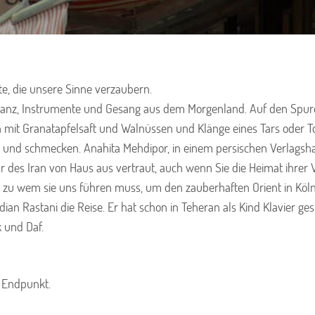
, die unsere Sinne verzaubern.
chtanz, Instrumente und Gesang aus dem Morgenland. Auf den Spu
n mit Granatapfelsaft und Walnüssen und Klänge eines Tars oder To
en und schmecken. Anahita Mehdipor, in einem persischen Verlagsha
ur des Iran von Haus aus vertraut, auch wenn Sie die Heimat ihrer 
, zu wem sie uns führen muss, um den zauberhaften Orient in Köln
n Rastani die Reise. Er hat schon in Teheran als Kind Klavier gesp
 und Daf.
h Endpunkt.