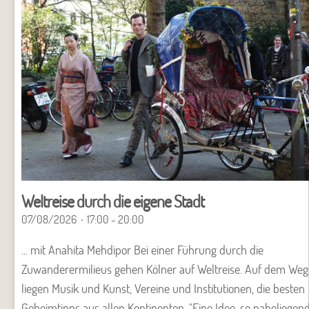
Weltreise durch die eigene Stadt
07/08/2026
17:00 - 20:00
... mit Anahita Mehdipor Bei einer Führung durch die
Zuwanderermilieus gehen Kölner auf Weltreise. Auf dem Weg
liegen Musik und Kunst, Vereine und Institutionen, die besten
Geheimtipps aus allen Kontinenten. "Eine Idee, so naheliegen