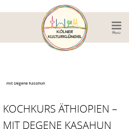
Menü
Sie sind hier:
Home
»
Veranstaltung
»
Kochkurs Äthiopien –
mit Degene Kasahun
KOCHKURS ÄTHIOPIEN –
MIT DEGENE KASAHUN