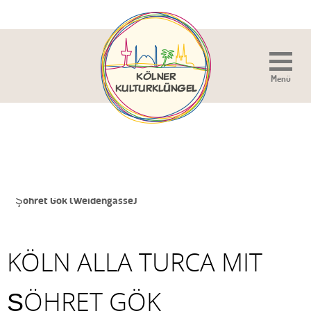
Menü
Sie sind hier:
Home
»
Veranstaltung
»
Köln alla Turca mit
Şöhret Gök (Weidengasse)
KÖLN ALLA TURCA MIT
ŞÖHRET GÖK