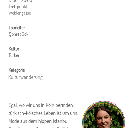
17:00 - 20:00
ICS herunterladen
Google Kalender
iCalendar
Office 365
Outlook Live
Weidengasse
Şöhret Gök
Türkei
Kulturwanderung
Egal, wo wir uns in Köln befinden,
türkisch-kölsches Leben ist um uns.
Mode aus dem hippen Istanbul,