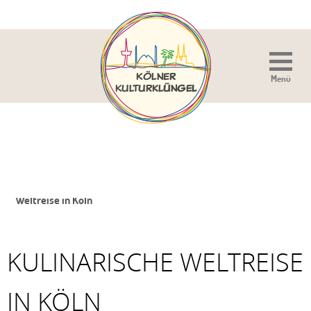
Menü
Sie sind hier:
Home
»
Veranstaltung
»
Kulinarische
Weltreise in Köln
KULINARISCHE WELTREISE
IN KÖLN